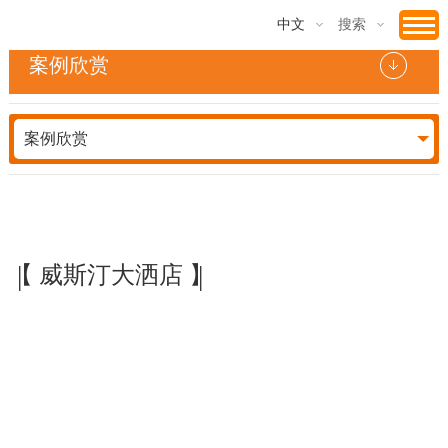
中文
搜索
案例欣赏
案例欣赏
|
|
【 威斯汀大洒店 】